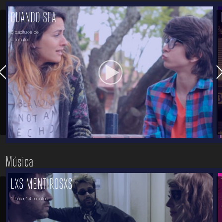
CUANDO SEA
6 capítulos de
6 minutos.
Música
LXS MENTIROSXS
1 hora 14 minutos