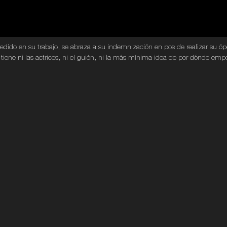
spedido en su trabajo, se abraza a su indemnización en pos de realizar su ó
 tiene ni las actrices, ni el guión, ni la más mínima idea de por dónde emp